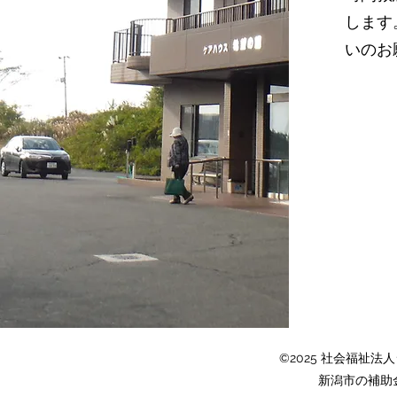
します
いのお
©2025 社会福祉
新潟市の補助