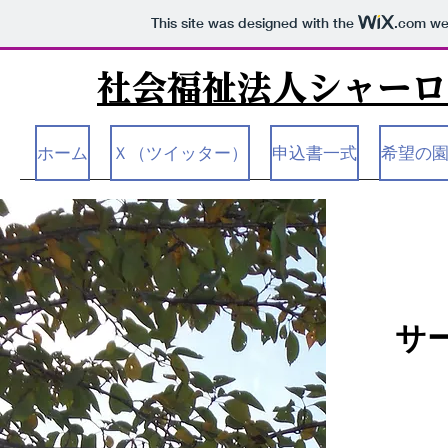
This site was designed with the
.com
web
社会福祉法人シャーロ
ホーム
Ｘ（ツイッター）
申込書一式
希望の
サ