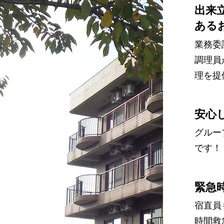
​出
ある
業務委
調理員
理を提
​安
​グル
です！
​緊急
宿直員
時間救